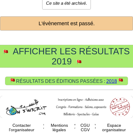
Ce site a été archivé.
L'évènement est passé.
AFFICHER LES RÉSULTATS
2019
RÉSULTATS DES ÉDITIONS PASSÉES :
2018
Contacter
Mentions
CGU
Espace
Les visuels présents sur ce site sont de la responsabilité de l'organisateur de l'évènement (voir
CGU-CGV
).
Les logos de sponsors/partenaires sont publiés par l'organisateur dans le seul but de faire leur propre promotion.
l'organisateur
légales
CGV
organisateur